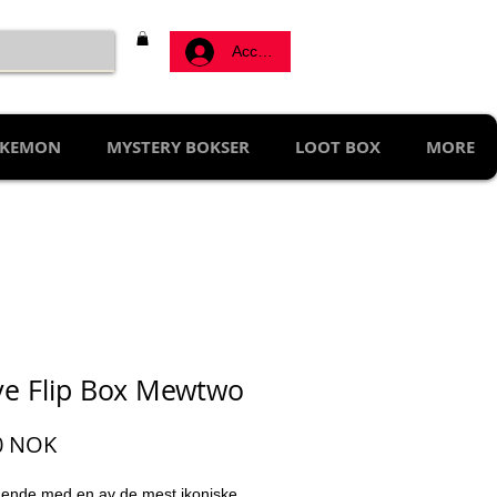
Accedi
KEMON
MYSTERY BOKSER
LOOT BOX
MORE
ve Flip Box Mewtwo
Prezzo
0 NOK
egende med en av de mest ikoniske