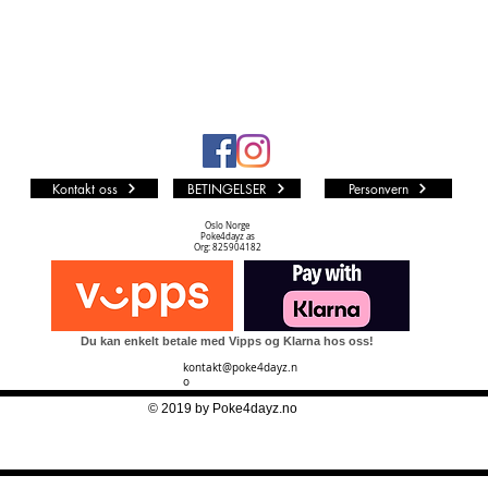
sikrer at
ikke er i
Kontakt oss
BETINGELSER
Personvern
Oslo Norge
Poke4dayz as
Org: 825904182
Du kan enkelt betale med Vipps og Klarna hos oss!
kontakt@poke4dayz.n
o
© 2019 by Poke4dayz.no