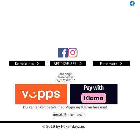
andre er
alle andr
fra mang
Vi i P4D 
som muli
LØS KO
Kvalitet
PF (PA
Kontakt oss
BETINGELSER
Personvern
Kortet er
represent
Oslo Norge
Poke4dayz as
urørt Min
Org: 825904182
NM TIL 
Kortet k
Dots print
Du kan enkelt betale med Vipps og Klarna hos oss!
noe silve
kontakt@poke4dayz.n
en.
o
NM (NE
© 2019 by Poke4dayz.no
Kortet k
skader. D