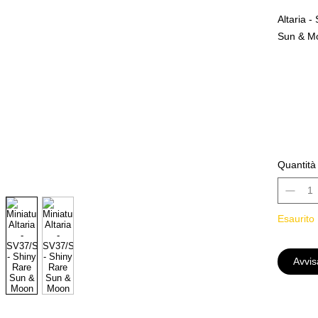
Altaria 
Sun & Mo
Rarity
Sh
MINT PF
Alle kjøp
løs kort 
Quantità
oss at ko
et annet 
lastet op
Esaurito
foran og
kjøper a
kjøper.
Avvis
gjeldene
og Japa
En av tin