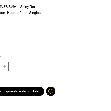
- SV37/SV94 - Shiny Rare
on: Hidden Fates Singles
iny Rare
 er Final og er ingen retur polise på
hos oss i P4D. Dette er for å sikre
*
rtet sendt ut ikke blir erstattet med
for så returnert til oss.
All kort blir
p med originale bilder fra kortet
 bak. Dette er for å vise deg som
kkurat hva du kjøper før du
Her kan man finne vårt utvalg
ami quando è disponibile
 løs kort, Både engelsk
nese.
gene som skiller oss mest fra alle