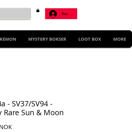
Accedi
KEMON
MYSTERY BOKSER
LOOT BOX
MORE
ia - SV37/SV94 -
y Rare Sun & Moon
Prezzo
 NOK