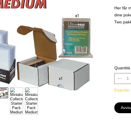
Her får m
dine pok
Two pakk
Two pakk
En Bulk 
pluss 1 p
laget av 
Mye verd
kjøpe alt
Quantità
Esaurito
Avvis