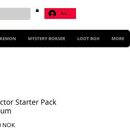
Accedi
KEMON
MYSTERY BOKSER
LOOT BOX
MORE
ector Starter Pack
ium
Prezzo
0 NOK