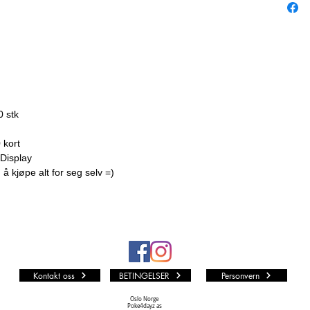
0 stk
 kort
s Display
å kjøpe alt for seg selv =)
Kontakt oss
BETINGELSER
Personvern
Oslo Norge
Poke4dayz as