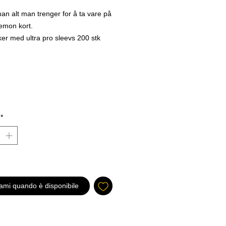
an alt man trenger for å ta vare på
emon kort.
er med ultra pro sleevs 200 stk
er med Top loaders 50 stk
boks som passer opp til 2000 kort
remium kort holder fra ultra pro
hardplast!
i for pengene rimeligere en å
 for seg selv =)
*
ami quando è disponibile