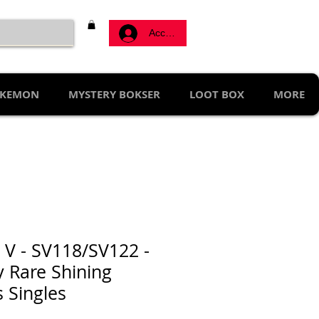
Accedi
KEMON
MYSTERY BOKSER
LOOT BOX
MORE
o V - SV118/SV122 -
y Rare Shining
s Singles