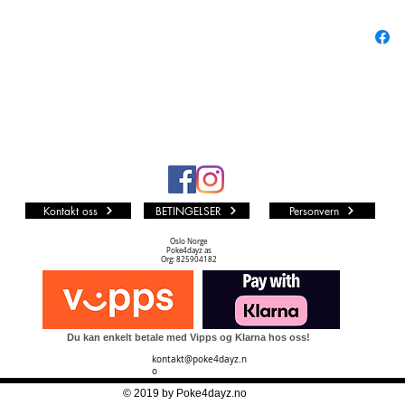
fra mang
Vi i P4D 
som muli
LØS KO
Kvalitet
PF (PA
Kortet er
represent
urørt Min
Kontakt oss
BETINGELSER
Personvern
NM TIL 
Kortet k
Oslo Norge
Poke4dayz as
Dots print
Org: 825904182
noe silve
en.
NM (NE
Du kan enkelt betale med Vipps og Klarna hos oss!
Kortet k
kontakt@poke4dayz.n
skader. D
o
noe silve
© 2019 by Poke4dayz.no