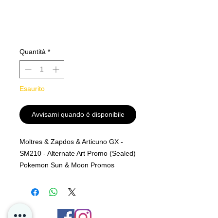
Quantità
*
Esaurito
Avvisami quando è disponibile
Moltres & Zapdos & Articuno GX -
SM210 - Alternate Art Promo (Sealed)
Pokemon Sun & Moon Promos
MINT PF
Vi i P4D jobber med å ha et så stort