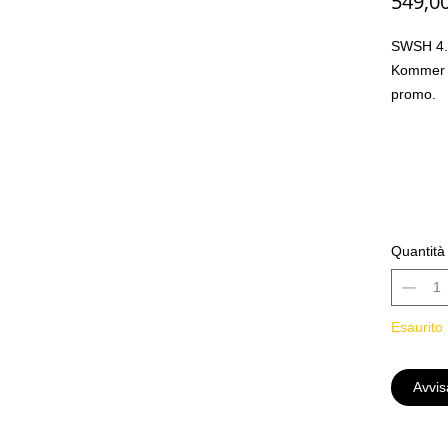
549,0
SWSH 4.
Kommer 
promo.
Quantità
Esaurito
Avvis