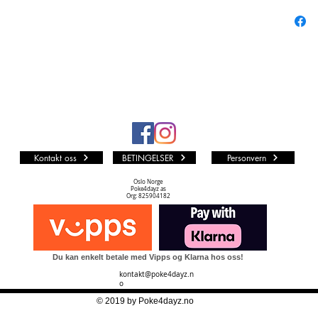
Kontakt oss
BETINGELSER
Personvern
Oslo Norge
Poke4dayz as
Org: 825904182
Du kan enkelt betale med Vipps og Klarna hos oss!
kontakt@poke4dayz.n
o
© 2019 by Poke4dayz.no