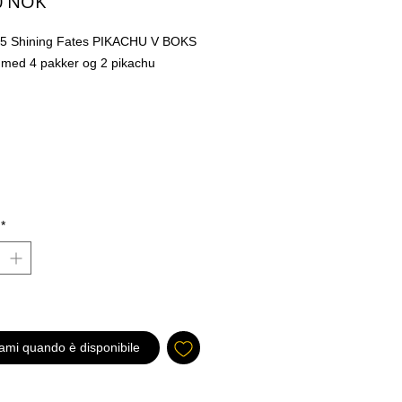
Prezzo
0 NOK
5 Shining Fates PIKACHU V BOKS
med 4 pakker og 2 pikachu
*
ami quando è disponibile