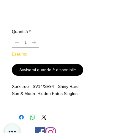
Quantità
*
Esaurito
Avvisami quando è disponibile
Xurkitree - SV14/SV94 - Shiny Rare
Sun & Moon: Hidden Fates Singles
Rarity
Shiny Rare
MINT PF
Alle kjøp er Final og er ingen retur